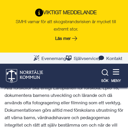
Gå
Hoppa
Gå
Gå
Gå
Gå
till
till
till
till
till
till
VIKTIGT MEDDELANDE
Integritet, sekretess och
innehåll
snabblänkar
nyhetsarkiv
Om
söksida
kontaktsida
SMHI varnar för att skogsbrandsrisken är mycket till
webbplatsen
försäkring
extremt stor.
Läs mer
Här kan du läsa mer om integritet, sekretess
och försäkring.
Evenemang
Självservice
Kontakt
Fotografering och filmning
SÖK
MENY
Alla förskolor ska enligt Läroplanen för förskola, Lpfö 18,
dokumentera barnens utveckling och lärande och då
används ofta fotogragering eller filmning som ett verktyg.
Dokumentationen görs alltid med förskolans utrustning för
att värna barns, vårdnadshavare och pedagogernas
integritet och rätt att själv bestämma om och när de vill