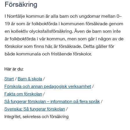
Försäkring
I Norrtälje kommun är alla barn och ungdomar mellan 0–
19 år som är folkbokförda i kommunen försäkrade genom
en kollektiv olycksfallsförsäkring. Även de barn som inte
är folkbokförda i vår kommun, men som går i någon av de
förskolor som finns här, är försäkrade. Detta gäller för
både kommunala och fristående förskolor.
Här är du:
Start
/
Barn & skola
/
Förskola och annan pedagogisk verksamhet
/
Fakta om förskolan
/
Så fungerar förskolan – information på flera språk
/
Svenska: Så fungerar förskolan
/
Integritet, sekretess och försäkring