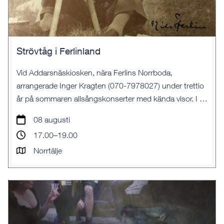
Strövtåg i Ferlinland
Vid Addarsnäskiosken, nära Ferlins Norrboda,
arrangerade Inger Kragten (070-7978027) under trettio
år på sommaren allsångskonserter med kända visor. I år
fortsätter vi traditionen den 8 augusti!
08 augusti
17.00–19.00
Norrtälje