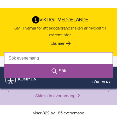
Gå
Hoppa
Gå
Gå
Gå
Gå
till
till
till
till
till
till
Evenemang och aktiviteter i Norrtälje
VIKTIGT MEDDELANDE
innehåll
snabblänkar
nyhetsarkiv
Om
söksida
kontaktsida
kommun
SMHI varnar för att skogsbrandsrisken är mycket till
webbplatsen
extremt stor.
Läs mer
Evenemang
Självservice
Kontakt
Sök
SÖK
MENY
Filter
Skicka in evenemang
Visar 322 av 185 evenemang