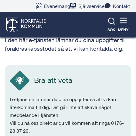
Gå
Hoppa
Gå
Gå
Gå
Gå
Evenemang
Självservice
Kontakt
till
till
till
till
till
till
Föräldraskapsstöd – bli
innehåll
snabblänkar
nyhetsarkiv
Om
söksida
kontaktsida
kontaktad
webbplatsen
SÖK
MENY
I den här e-tjänsten lämnar du dina uppgifter till
föräldraskapsstödet så att vi kan kontakta dig.
Bra att veta
I e-tjänsten lämnar du dina uppgifter så att vi kan
återkomma till dig. Det går inte att skriva något
meddelande i tjänsten.
Vill du nå oss direkt är du välkommen att ringa 0176-
28 37 29.