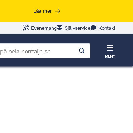
Läs mer
Evenemang
Självservice
Kontakt
Meny
MENY
p