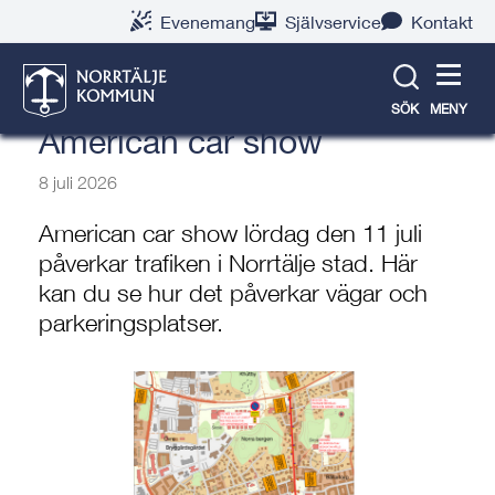
Gå
Hoppa
Gå
Gå
Gå
Gå
Evenemang
Självservice
Kontakt
till
till
till
till
till
till
Norrtälje stad: Så påverkas
innehåll
snabblänkar
nyhetsarkiv
Om
söksida
kontaktsida
trafiken lördag 11/7 under
webbplatsen
SÖK
MENY
American car show
8 juli 2026
American car show lördag den 11 juli
påverkar trafiken i Norrtälje stad. Här
kan du se hur det påverkar vägar och
parkeringsplatser.