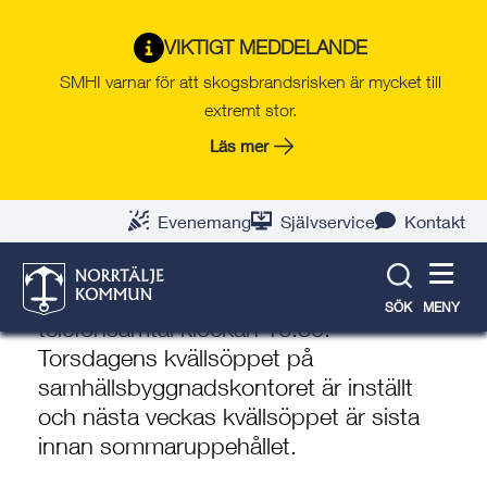
Gå
Hoppa
Gå
Gå
Gå
Gå
till
till
till
till
till
till
VIKTIGT MEDDELANDE
Torsdag 4 juni:
innehåll
snabblänkar
nyhetsarkiv
Om
söksida
kontaktsida
SMHI varnar för att skogsbrandsrisken är mycket till
Kontaktcenter stänger för
webbplatsen
extremt stor.
besök 15.00 och
Läs mer
kvällsöppet är inställt
1 juni 2026
Evenemang
Självservice
Kontakt
Torsdag 4 juni stänger Kontaktcenter
för besök klockan 15.00 och för
SÖK
MENY
telefonsamtal klockan 16.30.
Torsdagens kvällsöppet på
samhällsbyggnadskontoret är inställt
och nästa veckas kvällsöppet är sista
innan sommaruppehållet.