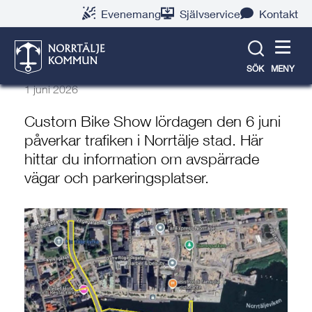
Gå
Hoppa
Gå
Gå
Gå
Gå
Evenemang
Självservice
Kontakt
till
till
till
till
till
till
Så påverkas trafiken av
innehåll
snabblänkar
nyhetsarkiv
Om
söksida
kontaktsida
Custom Bike Show 6 juni
webbplatsen
SÖK
MENY
1 juni 2026
Custom Bike Show lördagen den 6 juni
påverkar trafiken i Norrtälje stad. Här
hittar du information om avspärrade
vägar och parkeringsplatser.