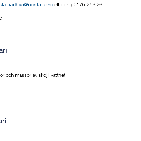
lsta.badhus@norrtalje.se
eller ring 0175-256 26.
d.
ari
r och massor av skoj i vattnet.
ri