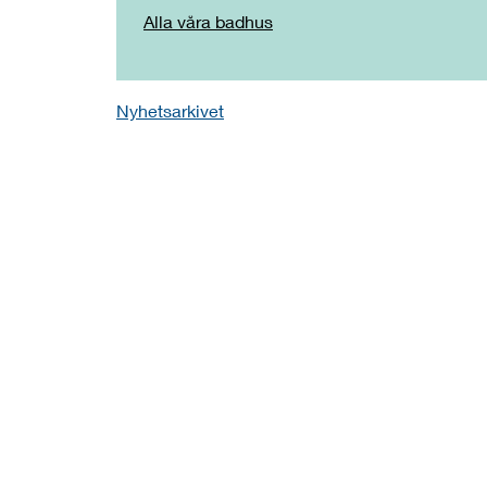
Alla våra badhus
Nyhetsarkivet