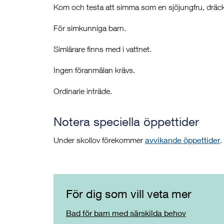
Kom och testa att simma som en sjöjungfru, dräckt 
För simkunniga barn.
Simlärare finns med i vattnet.
Ingen föranmälan krävs.
Ordinarie inträde.
Notera speciella öppettider
avvikande öppettider
Under skollov förekommer
.
För dig som vill veta mer
Bad för barn med särskilda behov