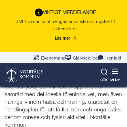
Gå
Hoppa
Gå
Gå
Gå
Gå
till
till
till
till
till
till
Trygg i Norrtälje kommun
VIKTIGT MEDDELANDE
innehåll
snabblänkar
nyhetsarkiv
Om
söksida
kontaktsida
SMHI varnar för att skogsbrandsrisken är mycket till
(TiNK)
webbplatsen
extremt stor.
Läs mer
Handlingsplan för fysisk
Evenemang
Självservice
Kontakt
aktivitet
Norrtälje kommun tillsammans med Idrott Utan
SÖK
MENY
Gränser (IUG) och RF-SISU Uppland har i
samråd med det ideella föreningslivet, men även
näringsliv inom hälsa och träning, utarbetat en
handlingsplan för att få fler barn och unga aktiva
genom rörelse och fysisk aktivitet i Norrtälje
kommun