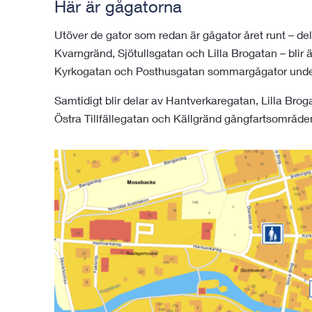
Här är gågatorna
Utöver de gator som redan är gågator året runt – de
Kvarngränd, Sjötullsgatan och Lilla Brogatan – blir 
Kyrkogatan och Posthusgatan sommargågator und
Samtidigt blir delar av Hantverkaregatan, Lilla Brog
Östra Tillfällegatan och Källgränd gångfartsområde