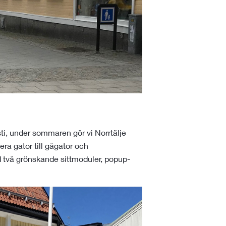
i, under sommaren gör vi Norrtälje
a gator till gågator och
 två grönskande sittmoduler, popup-