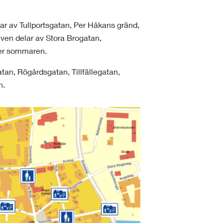
lar av Tullportsgatan, Per Håkans gränd,
även delar av Stora Brogatan,
er sommaren.
atan, Rögårdsgatan, Tillfällegatan,
n.