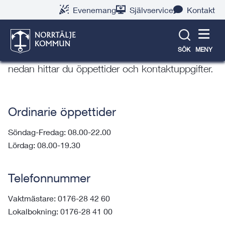
Gå
Hoppa
Gå
Gå
Gå
Gå
Evenemang
Självservice
Kontakt
till
till
till
till
till
till
Öppettider och kontakt
innehåll
snabblänkar
nyhetsarkiv
Om
söksida
kontaktsida
webbplatsen
SÖK
MENY
Välkommen till Norrtälje Sportcentrum. Här
nedan hittar du öppettider och kontaktuppgifter.
Ordinarie öppettider
Söndag-Fredag: 08.00-22.00
Lördag: 08.00-19.30
Telefonnummer
Vaktmästare: 0176-28 42 60
Lokalbokning: 0176-28 41 00