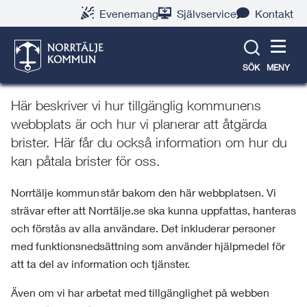
Gå
Hoppa
Gå
Gå
Gå
Gå
Evenemang
Självservice
Kontakt
till
till
till
till
till
till
Tillgänglighetsredogörelse för
innehåll
snabblänkar
nyhetsarkiv
Om
söksida
kontaktsida
webbplatsen
norrtalje.se
SÖK
MENY
Här beskriver vi hur tillgänglig kommunens
webbplats är och hur vi planerar att åtgärda
brister. Här får du också information om hur du
kan påtala brister för oss.
Norrtälje kommun står bakom den här webbplatsen. Vi
strävar efter att Norrtälje.se ska kunna uppfattas, hanteras
och förstås av alla användare. Det inkluderar personer
med funktionsnedsättning som använder hjälpmedel för
att ta del av information och tjänster.
Även om vi har arbetat med tillgänglighet på webben