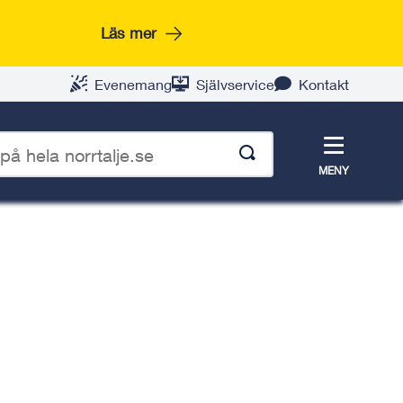
Läs mer
Evenemang
Självservice
Kontakt
Meny
MENY
p