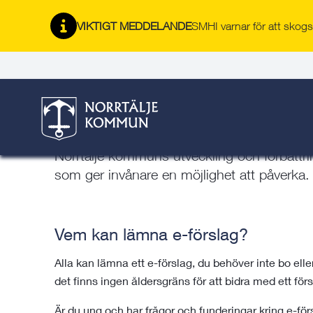
Gå
Hoppa
Gå
Gå
Gå
Gå
Här är du:
till
till
till
till
till
till
VIKTIGT MEDDELANDE
SMHI varnar för att skogsb
Start
/
Kommun & politik
/
Kontakt, e-förslag och felan
innehåll
snabblänkar
nyhetsarkiv
Om
söksida
kontaktsida
webbplatsen
E-förslag i Norrtälje komm
Alla invånare i Norrtälje kommun har möjlighe
Norrtälje kommuns utveckling och förbättring
som ger invånare en möjlighet att påverka.
Vem kan lämna e-förslag?
Alla kan lämna ett e-förslag, du behöver inte bo ell
det finns ingen åldersgräns för att bidra med ett förs
Är du ung och har frågor och funderingar kring e-förs