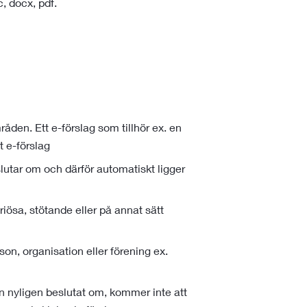
c, docx, pdf.
en. Ett e-förslag som tillhör ex. en
 e-förslag
slutar om och därför automatiskt ligger
riösa, stötande eller på annat sätt
on, organisation eller förening ex.
n nyligen beslutat om, kommer inte att