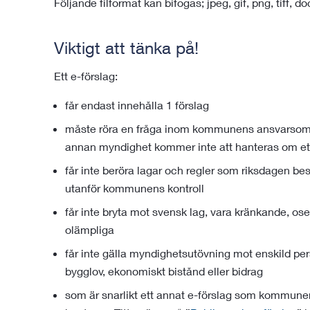
Följande filformat kan bifogas; jpeg, gif, png, tiff, do
Viktigt att tänka på!
Ett e-förslag:
får endast innehålla 1 förslag
måste röra en fråga inom kommunens ansvarsområd
annan myndighet kommer inte att hanteras om ett
får inte beröra lagar och regler som riksdagen be
utanför kommunens kontroll
får inte bryta mot svensk lag, vara kränkande, ose
olämpliga
får inte gälla myndighetsutövning mot enskild pers
bygglov, ekonomiskt bistånd eller bidrag
som är snarlikt ett annat e-förslag som kommune