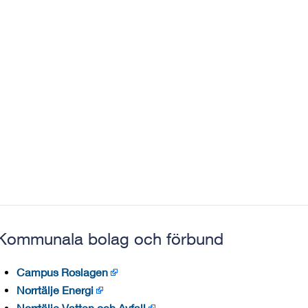
Kommunala bolag och förbund
Campus Roslagen
Norrtälje Energi
Norrtälje Vatten och Avfall