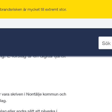
randsrisken är mycket till extremt stor.
mälan
/
E-förslag i Norrtälje kommun
un
Ange
sökord
t att på ett enkelt sätt bidra till
för
. E-förslag är en digital tjänst
deskto
er vara skriven i Norrtälje kommun och
lag.
lag eller andra sätt att påverka i