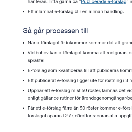
hanteras. Titta gärna på ”
Publicerade e-förslag
” 
Ett inlämnat e-förslag blir en allmän handling.
Så går processen till
När e-förslaget är inkommer kommer det att gran
Vid behov kan e-förslaget komma att redigeras, 
språkfel
E-förslag som kvalificeras till att publiceras kom
Ett publicerat e-förslag ligger ute för röstning i 
Uppnår ett e-förslag mist 50 röster, lämnas det 
enligt gällande rutiner för ärendegenomgångar/b
Får ett e-förslag färre än 50 röster kommer e-förs
förslaget sparas i 2 år, därefter raderas alla uppgif