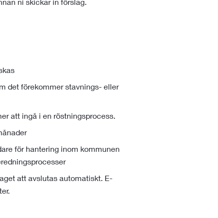
innan ni skickar in förslag.
skas
om det förekommer stavnings- eller
mer att ingå i en röstningsprocess.
3 månader
vidare för hantering inom kommunen
eredningsprocesser
laget att avslutas automatiskt. E-
ter.