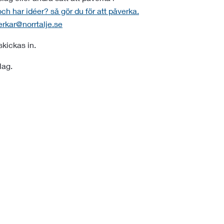
ch har idéer? så gör du för att påverka.
rkar@norrtalje.se
kickas in.
lag.