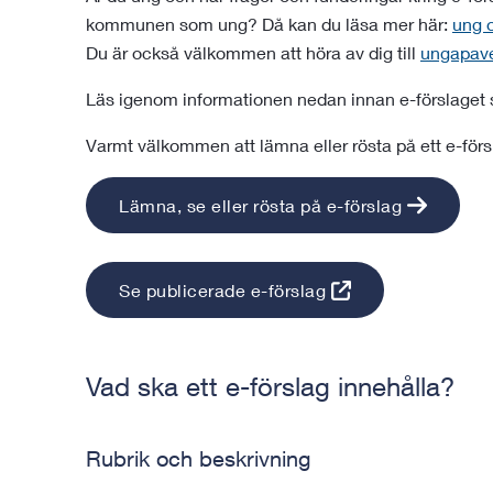
kommunen som ung? Då kan du läsa mer här:
ung o
Du är också välkommen att höra av dig till
ungapave
Läs igenom informationen nedan innan e-förslaget s
Varmt välkommen att lämna eller rösta på ett e-förs
Lämna, se eller rösta på e-förslag
Se publicerade e-förslag
Vad ska ett e-förslag innehålla?
Rubrik och beskrivning