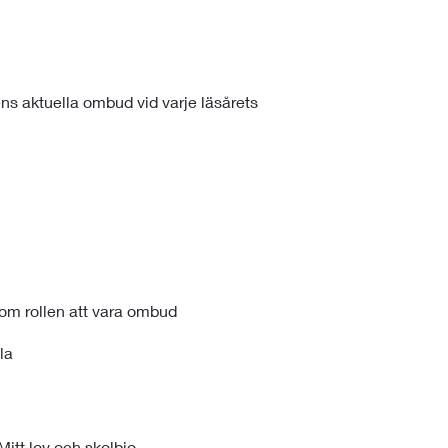
ns aktuella ombud vid varje läsårets
r om rollen att vara ombud
la
Mitt lov och skolbio