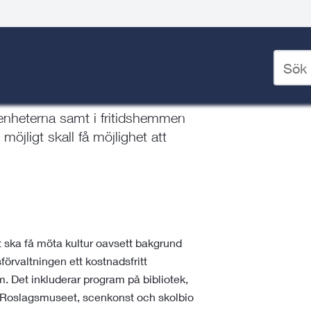
hem
/
Skapande skola
/
Kulturombud
Ange
sökord
för
deskto
enheterna samt i fritidshemmen
möjligt skall få möjlighet att
ätt ska få möta kultur oavsett bakgrund
förvaltningen ett kostnadsfritt
m. Det inkluderar program på bibliotek,
h Roslagsmuseet, scenkonst och skolbio