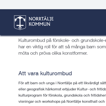
Gå
Hoppa
Gå
Gå
Gå
Gå
Här är du:
Start
/
Barn & skola
/
Grundskola och fritids
till
till
till
till
till
till
innehåll
snabblänkar
nyhetsarkiv
Om
söksida
kontaktsida
webbplatsen
Kulturombud
Kulturombud på förskole- och grundskole-
har en viktig roll för att så många barn som 
möta och pröva olika konstformer.
Att vara kulturombud
För att barn och unga i Norrtälje på ett likvärdigt s
eller geografisk härkomst erbjuder Kultur- och fritids
kulturprogram för förskola, grundskola och fritidshe
visningar och workshops på Norrtälje konsthall oc