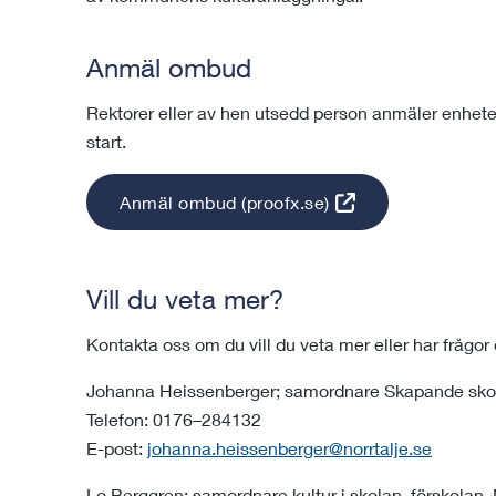
Anmäl ombud
Rektorer eller av hen utsedd person anmäler enhete
start.
Anmäl ombud (proofx.se)
Vill du veta mer?
Kontakta oss om du v
ill du veta mer eller har frågo
Johanna Heissenberger; s
amordnare Skapande sko
Telefon: 0176–284132
E-post:
johanna.heissenberger@norrtalje.se
Lo Berggren; samordnare kultur i skolan–förskolan, 