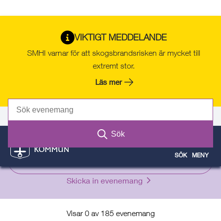
Gå
Hoppa
Gå
Gå
Gå
Gå
till
till
till
till
till
till
Evenemang och aktiviteter i Norrtälje
VIKTIGT MEDDELANDE
innehåll
snabblänkar
nyhetsarkiv
Om
söksida
kontaktsida
kommun
SMHI varnar för att skogsbrandsrisken är mycket till
webbplatsen
extremt stor.
Läs mer
Evenemang
Självservice
Kontakt
Sök
SÖK
MENY
Filter
Skicka in evenemang
Visar 0 av 185 evenemang