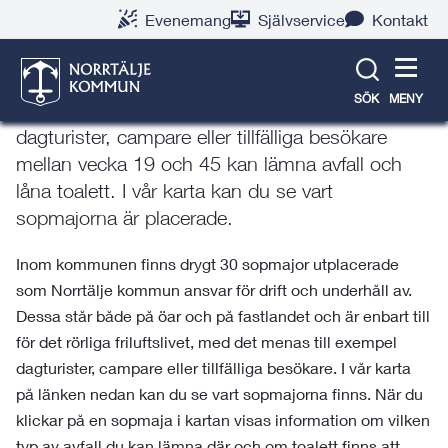
Gå
Hoppa
Gå
Gå
Gå
Gå
Evenemang
Självservice
Kontakt
till
till
till
till
till
till
Sopmajor
innehåll
snabblänkar
nyhetsarkiv
Om
söksida
kontaktsida
webbplatsen
SÖK
MENY
En sopmaja är ett litet hus där till exempel
dagturister, campare eller tillfälliga besökare
mellan vecka 19 och 45 kan lämna avfall och
låna toalett. I vår karta kan du se vart
sopmajorna är placerade.
Inom kommunen finns drygt 30 sopmajor utplacerade
som Norrtälje kommun ansvar för drift och underhåll av.
Dessa står både på öar och på fastlandet och är enbart till
för det rörliga friluftslivet, med det menas till exempel
dagturister, campare eller tillfälliga besökare. I vår karta
på länken nedan kan du se vart sopmajorna finns. När du
klickar på en sopmaja i kartan visas information om vilken
typ av avfall du kan lämna där och om toalett finns att