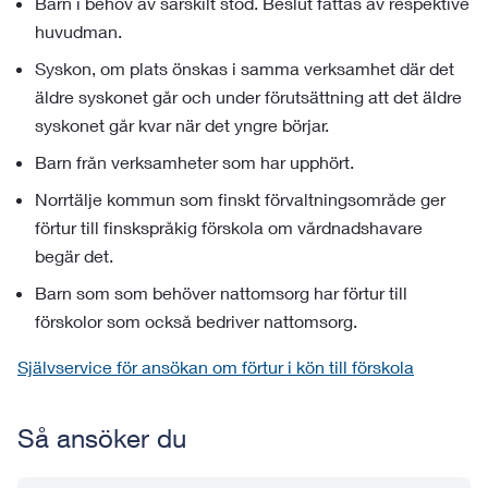
Barn i behov av särskilt stöd. Beslut fattas av respektive
huvudman.
Syskon, om plats önskas i samma verksamhet där det
äldre syskonet går och under förutsättning att det äldre
syskonet går kvar när det yngre börjar.
Barn från verksamheter som har upphört.
Norrtälje kommun som finskt förvaltningsområde ger
förtur till finskspråkig förskola om vårdnadshavare
begär det.
Barn som som behöver nattomsorg har förtur till
förskolor som också bedriver nattomsorg.
Självservice för ansökan om förtur i kön till förskola
Så ansöker du