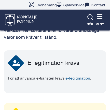
Gå
Hoppa
Gå
Gå
Gå
Gå
Evenemang
Självservice
Kontakt
till
till
till
till
till
till
Brandfarlig vara
innehåll
snabblänkar
nyhetsarkiv
Om
söksida
kontaktsida
webbplatsen
Denna självservice är till för dig som i din
SÖK
MENY
verksamhet hanterar eller förvarar brandfarliga
varor som kräver tillstånd.
E-legitimation krävs
För att använda e-tjänsten krävs
e-legitimation
.