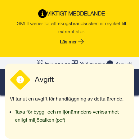
Gå
Hoppa
Gå
Gå
Gå
Gå
till
till
till
till
till
till
VIKTIGT MEDDELANDE
Muddring
innehåll
snabblänkar
nyhetsarkiv
Om
söksida
kontaktsida
SMHI varnar för att skogsbrandsrisken är mycket till
webbplatsen
Här kan du anmäla deponering av
extremt stor.
muddermassor och ansöka om
Läs mer
strandskyddsdispens i samband med muddring.
Evenemang
Självservice
Kontakt
Avgift
SÖK
MENY
Vi tar ut en avgift för handläggning av detta ärende.
Taxa för bygg- och miljönämndens verksamhet
enligt miljöbalken (pdf)