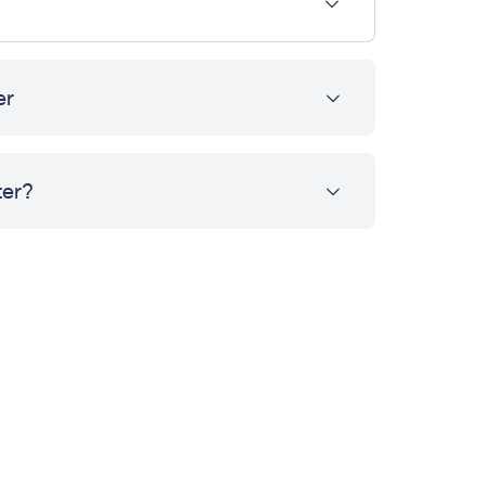
er
ter?