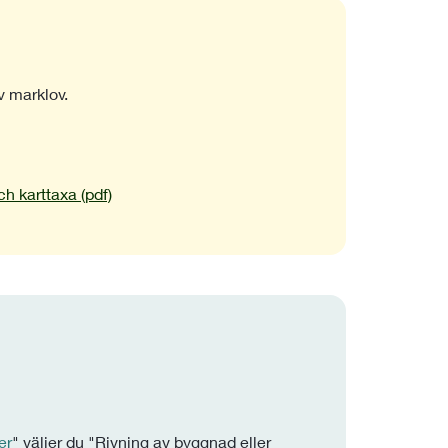
v marklov.
h karttaxa (pdf)
er
" väljer du "Rivning av byggnad eller