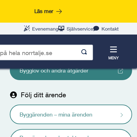
Läs mer
Evenemang
Självservice
Kontakt
Meny
Starta e-tjänst
MENY
Bygglov och andra åtgärder
p
Följ ditt ärende
Byggärenden – mina ärenden