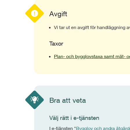
Avgift
Vi tar ut en avgift för handläggning a
Taxor
Plan- och bygglovstaxa samt mät- oc
Bra att veta
Välj rätt i e-tjänsten
I e-tjänsten "
Bygglov och andra åtgärd