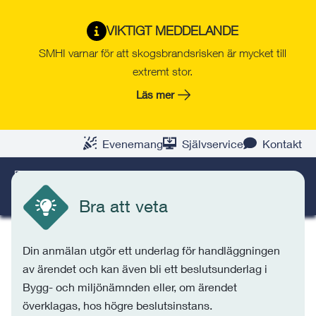
Gå
Hoppa
Gå
Gå
Gå
Gå
till
till
till
till
till
till
VIKTIGT MEDDELANDE
Klagomål om olägenhet,
innehåll
snabblänkar
nyhetsarkiv
Om
söksida
kontaktsida
SMHI varnar för att skogsbrandsrisken är mycket till
störning eller olaglighet
webbplatsen
extremt stor.
Om du upplever en störning, olägenhet eller vill
Läs mer
anmäla en olaglighet vid byggnation, kan du göra
en anmälan om detta.
Evenemang
Självservice
Kontakt
SÖK
MENY
Bra att veta
Din anmälan utgör ett underlag för handläggningen
av ärendet och kan även bli ett beslutsunderlag i
Bygg- och miljönämnden eller, om ärendet
överklagas, hos högre beslutsinstans.