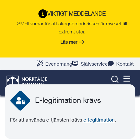
Gå
Hoppa
Gå
Gå
Gå
Gå
till
till
till
till
till
till
VIKTIGT MEDDELANDE
Modersmålsundervisning -
innehåll
snabblänkar
nyhetsarkiv
Om
söksida
kontaktsida
SMHI varnar för att skogsbrandsrisken är mycket till
ansökan och avanmälan
webbplatsen
extremt stor.
Här kan du ansöka om modersmålsundervisning
Läs mer
i grundskola, anpassad grundskola,
gymnasieskola och anpassad gymnasieskola.
Evenemang
Självservice
Kontakt
Du kan även avanmäla undervisningen.
SÖK
MENY
E-legitimation krävs
För att använda e-tjänsten krävs
e-legitimation
.