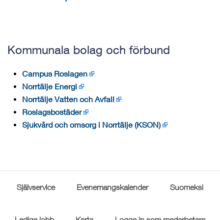
Kommunala bolag och förbund
Campus Roslagen
Norrtälje Energi
Norrtälje Vatten och Avfall
Roslagsbostäder
Sjukvård och omsorg i Norrtälje (KSON)
Självservice
Evenemangskalender
Suomeksi
Lediga jobb
Karta
Logga in som medarbetare