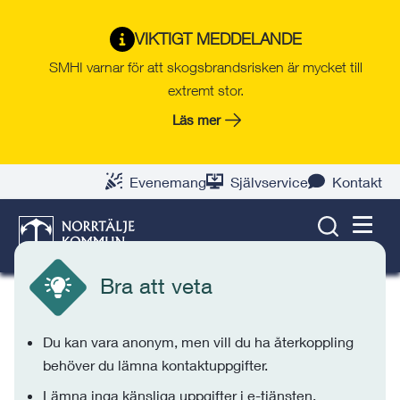
Gå
Hoppa
Gå
Gå
Gå
Gå
till
till
till
till
till
till
VIKTIGT MEDDELANDE
Klagomål till barn- och
innehåll
snabblänkar
nyhetsarkiv
Om
söksida
kontaktsida
SMHI varnar för att skogsbrandsrisken är mycket till
utbildningsförvaltningen
webbplatsen
extremt stor.
Har du redan pratat med personal och rektor,
Läs mer
men tycker att problemet kvarstår? Då kan du
lämna ditt klagomål till barn- och
Evenemang
Självservice
Kontakt
utbildningsförvaltningen här.
SÖK
MENY
Bra att veta
Du kan vara anonym, men vill du ha återkoppling
behöver du lämna kontaktuppgifter.
Lämna inga känsliga uppgifter i e-tjänsten.