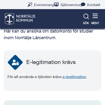
Gå
Hoppa
Gå
Gå
Gå
Gå
Evenemang
Självservice
Kontakt
till
till
till
till
till
till
Datorkonto för studier inom
innehåll
snabblänkar
nyhetsarkiv
Om
söksida
kontaktsida
Norrtälje Lärcentrum
webbplatsen
SÖK
MENY
Här kan du ansöka om datorkonto för studier
inom Norrtälje Lärcentrum.
E-legitimation krävs
För att använda e-tjänsten krävs
e-legitimation
.