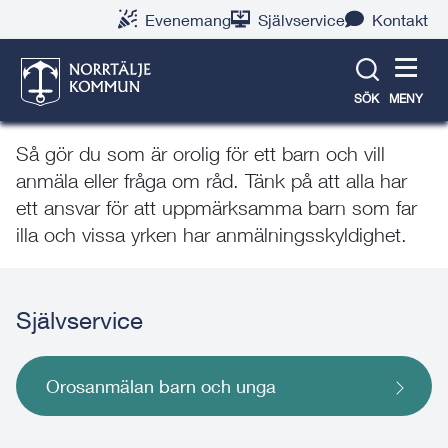
Gå
Hoppa
Gå
Gå
Gå
Gå
Evenemang
Självservice
Kontakt
till
till
till
till
till
till
Om du misstänker att ett barn
innehåll
snabblänkar
nyhetsarkiv
Om
söksida
kontaktsida
webbplatsen
far illa – orosanmälan
SÖK
MENY
Så gör du som är orolig för ett barn och vill
anmäla eller fråga om råd. Tänk på att alla har
ett ansvar för att uppmärksamma barn som far
illa och vissa yrken har anmälningsskyldighet.
Självservice
Orosanmälan barn och unga