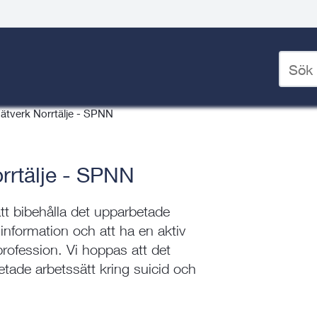
un (TiNK)
Ange
sökord
(TiNK)
/
Folkhälsa
/
för
Nätverk Norrtälje - SPNN
deskto
rrtälje - SPNN
att bibehålla det upparbetade
information och att ha en aktiv
profession. Vi hoppas att det
betade arbetssätt kring suicid och