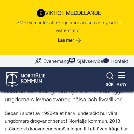
Gå
Hoppa
Gå
Gå
Gå
Gå
till
till
till
till
till
till
Trygg i Norrtälje kommun
VIKTIGT MEDDELANDE
innehåll
snabblänkar
nyhetsarkiv
Om
söksida
kontaktsida
SMHI varnar för att skogsbrandsrisken är mycket till
(TiNK)
webbplatsen
extremt stor.
Läs mer
Enkätundersökning om
Evenemang
Självservice
Kontakt
ungdomars levnadsvanor
Norrtälje kommun genomför vartannat år en
SÖK
MENY
enkätundersökning som syftar till att kartlägga
ungdomars levnadsvanor, hälsa och livsvillkor.
Sedan i slutet av 1990-talet har vi undersökt hur våra
ungdomars drogvanor ser ut i Norrtälje kommun. 2013
utökade vi drogvaneundersökningen till att även fråga hur