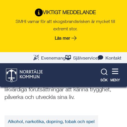
Gå
Hoppa
Gå
Gå
Gå
Gå
till
till
till
till
till
till
Trygg i Norrtälje kommun
VIKTIGT MEDDELANDE
innehåll
snabblänkar
nyhetsarkiv
Om
söksida
kontaktsida
SMHI varnar för att skogsbrandsrisken är mycket till
(TiNK)
webbplatsen
extremt stor.
Läs mer
Brottsförebyggande arbete
Evenemang
Självservice
Kontakt
Målet med det brottsförebyggande arbetet är att
brottsligheten minskar och den upplevda
SÖK
MENY
tryggheten ökar. Alla invånare ska ha goda och
likvärdiga förutsättningar att känna trygghet,
påverka och utveckla sina liv.
Alkohol, narkotika, dopning, tobak och spel