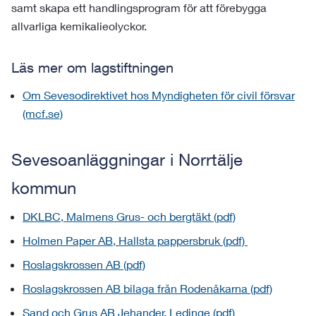
samt skapa ett handlingsprogram för att förebygga
allvarliga kemikalieolyckor.
Läs mer om lagstiftningen
Om Sevesodirektivet hos Myndigheten för civil försvar
(mcf.se)
Sevesoanläggningar i Norrtälje
kommun
DKLBC, Malmens Grus- och bergtäkt (pdf)
Holmen Paper AB, Hallsta pappersbruk (pdf)
Roslagskrossen AB (pdf)
Roslagskrossen AB bilaga från Rodenåkarna (pdf)
Sand och Grus AB Jehander, Ledinge (pdf)