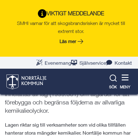
Gå
Hoppa
Gå
Gå
Gå
Gå
till
till
till
till
till
till
Räddningstjänsten i
VIKTIGT MEDDELANDE
innehåll
snabblänkar
nyhetsarkiv
Om
söksida
kontaktsida
SMHI varnar för att skogsbrandsrisken är mycket till
Norrtälje kommun
webbplatsen
extremt stor.
Läs mer
Sevesoanläggningar i Norrtälje
Evenemang
Självservice
Kontakt
kommun
En Sevesoanläggning är en anläggning som
SÖK
MENY
innefattas av lag (1999:381) om åtgärder för att
förebygga och begränsa följderna av allvarliga
kemikalieolyckor.
Lagen riktar sig till verksamheter som vid olika tillfällen
hanterar stora mängder kemikalier. Norrtälje kommun har