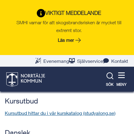
Gå
Hoppa
Gå
Gå
Gå
Gå
till
till
till
till
till
till
Roslagens kulturskola
VIKTIGT MEDDELANDE
innehåll
snabblänkar
nyhetsarkiv
Om
söksida
kontaktsida
SMHI varnar för att skogsbrandsrisken är mycket till
webbplatsen
extremt stor.
Läs mer
Scenskolan
Scenskolan är perfekt för dig som gillar att spela
Evenemang
Självservice
Kontakt
teater, sjunga, dansa eller skapa rekvisita! Kom
till oss och utmana dina kreativa sidor!
SÖK
MENY
Kursutbud
Kursutbud hittar du i vår kurskatalog (studyalong.se)
Danslek