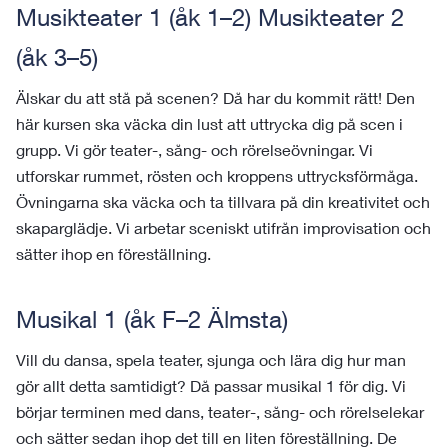
Musikteater 1 (åk 1–2) Musikteater 2
(åk 3–5)
Älskar du att
stå på scenen? Då har du kommit rätt! Den 
här kursen ska väcka din lust att uttrycka dig på scen 
i 
grupp.
 Vi gör teater-, sång- och rörelseövningar. Vi 
utforskar rummet, rösten och kroppens uttrycksförmåga. 
Övningarna ska väcka och ta 
tillvara
 på din kreativitet och 
skaparglädje. Vi arbetar sceniskt utifrån improvisation och 
sätter
ihop en föreställning.
Musikal 1 (åk F–2 Älmsta)
Vill du dansa, spela teater, sjunga och lära dig hur man
gör allt detta samtidigt? Då passar musikal 1 för dig.
Vi
börjar terminen med dans, teater-, sång- och rörelselekar
och sätter sedan ihop det till en liten föreställning. De