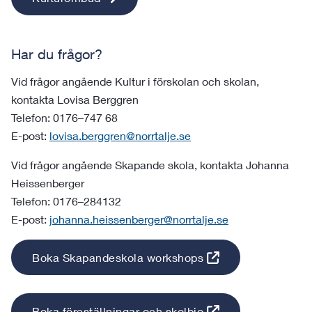
Har du frågor?
Vid frågor angående Kultur i förskolan och skolan,
kontakta Lovisa Berggren
Telefon: 0176–747 68
E-post:
lovisa.berggren@norrtalje.se
Vid frågor angående Skapande skola, kontakta Johanna
Heissenberger
Telefon: 0176–284132
E-post:
johanna.heissenberger@norrtalje.se
Boka Skapandeskola workshops
Boka föreställningar och skolbio