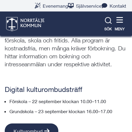
Gå
Hoppa
Gå
Gå
Gå
Gå
Evenemang
Självservice
Kontakt
till
till
till
till
till
till
Aktuellt program
innehåll
snabblänkar
nyhetsarkiv
Om
söksida
kontaktsida
webbplatsen
SÖK
MENY
Här hittar du alla aktuella kulturprogram för
förskola, skola och fritids. Alla program är
kostnadsfria, men många kräver förbokning. Du
hittar information om bokning och
intresseanmälan under respektive aktivitet.
Digital kulturombudsträff
Förskola – 22 september klockan 10.00–11.00
Grundskola – 23 september klockan 16.00–17.00
Kulturombud