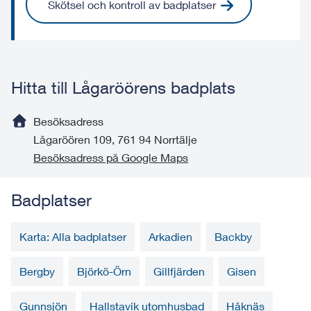
Skötsel och kontroll av badplatser
Hitta till Lågaröörens badplats
Besöksadress
Lågaröören 109, 761 94 Norrtälje
Besöksadress på Google Maps
Badplatser
Karta: Alla badplatser
Arkadien
Backby
Bergby
Björkö-Örn
Gillfjärden
Gisen
Gunnsjön
Hallstavik utomhusbad
Håknäs