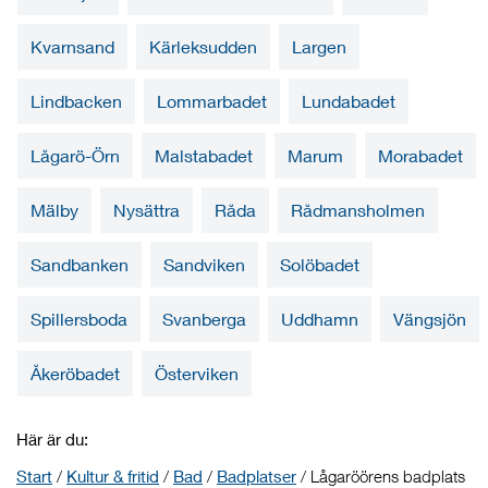
Kvarnsand
Kärleksudden
Largen
Lindbacken
Lommarbadet
Lundabadet
Lågarö-Örn
Malstabadet
Marum
Morabadet
Mälby
Nysättra
Råda
Rådmansholmen
Sandbanken
Sandviken
Solöbadet
Spillersboda
Svanberga
Uddhamn
Vängsjön
Åkeröbadet
Österviken
Här är du:
Start
/
Kultur & fritid
/
Bad
/
Badplatser
/
Lågaröörens badplats