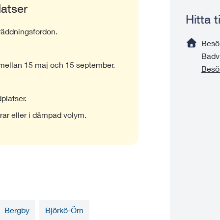
latser
Hitta 
 räddningsfordon.
Besö
Badv
 mellan 15 maj och 15 september.
Besö
dplatser.
ar eller i dämpad volym.
Bergby
Björkö-Örn