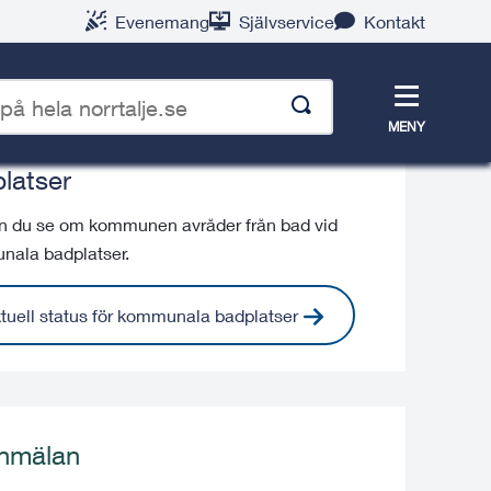
Evenemang
Självservice
Kontakt
Meny
MENY
ell status på kommunala
latser
p
n du se om kommunen avråder från bad vid
ala badplatser.
tuell status för kommunala badplatser
nmälan