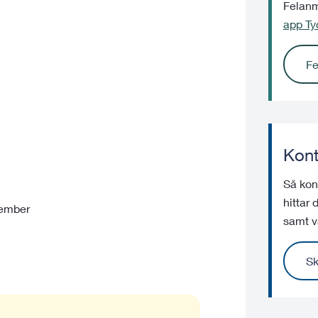
Felanmä
app Tyc
Fe
Kont
Så kont
hittar
tember
samt v
Sk