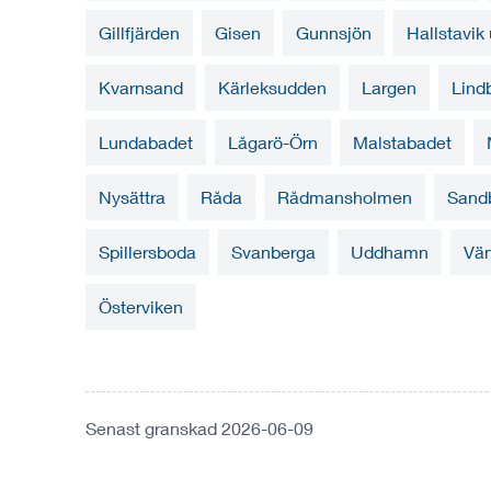
Gillfjärden
Gisen
Gunnsjön
Hallstavi
Kvarnsand
Kärleksudden
Largen
Lind
Lundabadet
Lågarö-Örn
Malstabadet
Nysättra
Råda
Rådmansholmen
Sand
Spillersboda
Svanberga
Uddhamn
Vä
Österviken
Senast granskad 2026-06-09