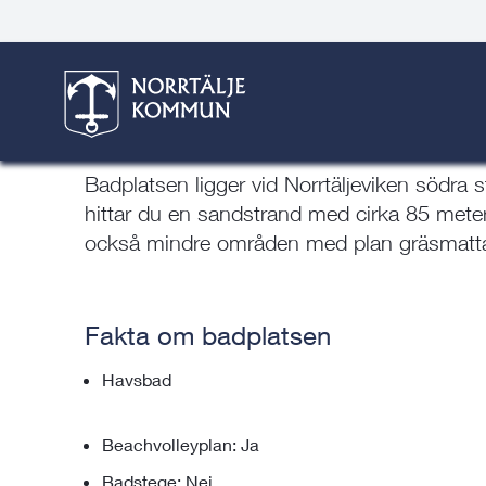
Gå
Hoppa
Gå
Gå
Gå
Gå
Här är du:
Start
/
Kultur & fritid
/
Bad
/
Badplatser
/
Björ
till
till
till
till
till
till
innehåll
snabblänkar
nyhetsarkiv
Om
söksida
kontaktsida
webbplatsen
Björköörens badplats
Badplatsen ligger vid Norrtäljeviken södra
hittar du en sandstrand med cirka 85 meter 
också mindre områden med plan gräsmatt
Fakta om badplatsen
Havsbad
Beachvolleyplan: Ja
Badstege: Nej