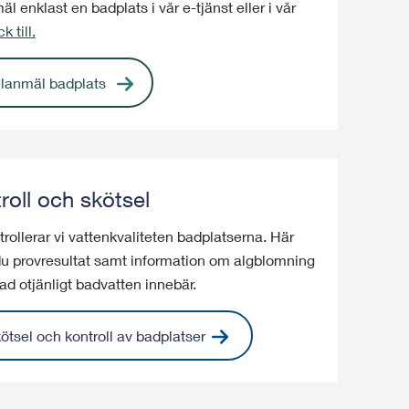
l enklast en badplats i vår e-tjänst eller i vår
k till.
lanmäl badplats
roll och skötsel
rollerar vi vattenkvaliteten badplatserna. Här
 du provresultat samt information om algblomning
ad otjänligt badvatten innebär.
ötsel och kontroll av badplatser