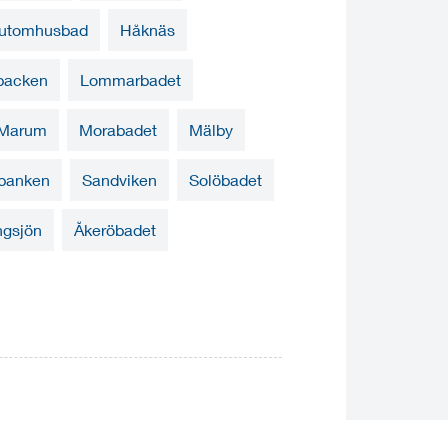
k utomhusbad
Håknäs
backen
Lommarbadet
Marum
Morabadet
Mälby
banken
Sandviken
Solöbadet
ngsjön
Åkeröbadet