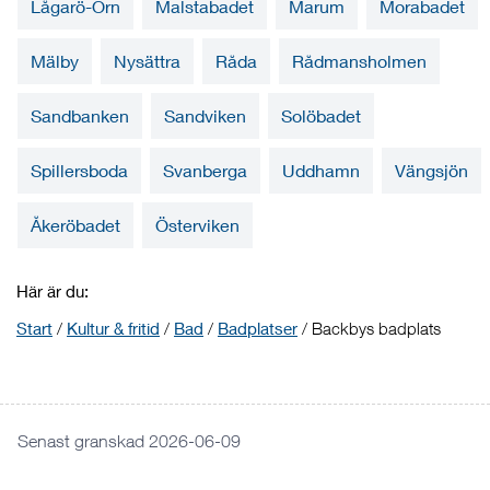
Lågarö-Örn
Malstabadet
Marum
Morabadet
Mälby
Nysättra
Råda
Rådmansholmen
Sandbanken
Sandviken
Solöbadet
Spillersboda
Svanberga
Uddhamn
Vängsjön
Åkeröbadet
Österviken
Här är du:
Start
/
Kultur & fritid
/
Bad
/
Badplatser
/
Backbys badplats
Senast granskad 2026-06-09