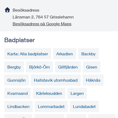
Besöksadress
Länsman 2, 764 57 Grisslehamn
Besöksadress på Google Maps
Badplatser
Karta: Alla badplatser
Arkadien
Backby
Bergby
Björkö-Örn
Gillfjärden
Gisen
Gunnsjön
Hallstavik utomhusbad
Håknäs
Kvarnsand
Kärleksudden
Largen
Lindbacken
Lommarbadet
Lundabadet