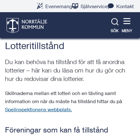
Gå
Hoppa
Gå
Gå
Gå
Gå
Evenemang
Självservice
Kontakt
till
till
till
till
till
till
Jobb & företag
innehåll
snabblänkar
nyhetsarkiv
Om
söksida
kontaktsida
webbplatsen
SÖK
MENY
Lotteritillstånd
Du kan behöva ha tillstånd för att få anordna
lotterier – här kan du läsa om hur du gör och
hur du redovisar dina lotterier.
Skillnaderna mellan ett lotteri och en tävling samt
information om när du måste ha tillstånd hittar du på
Spelinspektionens webbplats.
Föreningar som kan få tillstånd