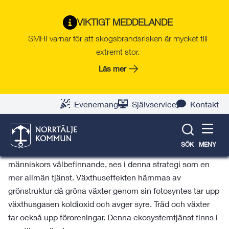
Gå
Hoppa
Gå
Gå
Gå
Gå
till
till
till
till
till
till
Norrtälje växer
VIKTIGT MEDDELANDE
innehåll
snabblänkar
nyhetsarkiv
Om
söksida
kontaktsida
SMHI varnar för att skogsbrandsrisken är mycket till
webbplatsen
extremt stor.
Läs mer
Reglerande ekosystemtjänster
Evenemang
Självservice
Kontakt
Luftkvalitet
All grönyta ger en förbättrad luftkvalitet så denna
SÖK
MENY
ekosystemtjänst, som ger direkta och indirekta bidrag till
människors välbefinnande, ses i denna strategi som en
mer allmän tjänst. Växthuseffekten hämmas av
grönstruktur då gröna växter genom sin fotosyntes tar upp
växthusgasen koldioxid och avger syre. Träd och växter
tar också upp föroreningar. Denna ekosystemtjänst finns i