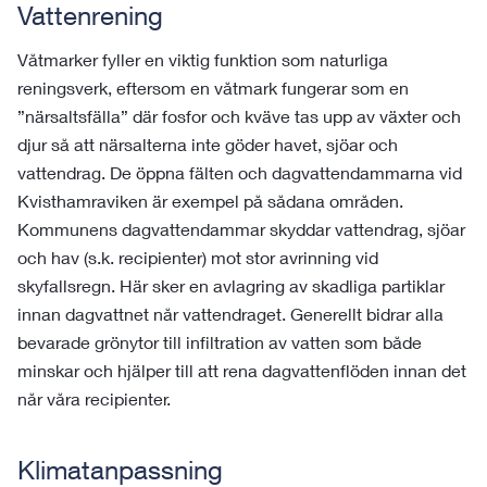
Vattenrening
Våtmarker fyller en viktig funktion som naturliga
reningsverk, eftersom en våtmark fungerar som en
”närsaltsfälla” där fosfor och kväve tas upp av växter och
djur så att närsalterna inte göder havet, sjöar och
vattendrag. De öppna fälten och dagvattendammarna vid
Kvisthamraviken är exempel på sådana områden.
Kommunens dagvattendammar skyddar vattendrag, sjöar
och hav (s.k. recipienter) mot stor avrinning vid
skyfallsregn. Här sker en avlagring av skadliga partiklar
innan dagvattnet når vattendraget. Generellt bidrar alla
bevarade grönytor till infiltration av vatten som både
minskar och hjälper till att rena dagvattenflöden innan det
når våra recipienter.
Klimatanpassning