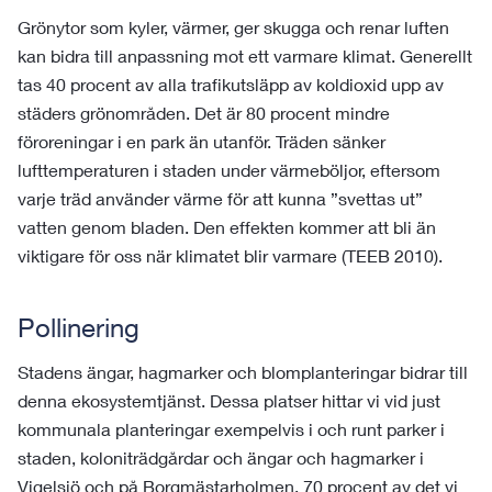
Grönytor som kyler, värmer, ger skugga och renar luften
kan bidra till anpassning mot ett varmare klimat. Generellt
tas 40 procent av alla trafikutsläpp av koldioxid upp av
städers grönområden. Det är 80 procent mindre
föroreningar i en park än utanför. Träden sänker
lufttemperaturen i staden under värmeböljor, eftersom
varje träd använder värme för att kunna ”svettas ut”
vatten genom bladen. Den effekten kommer att bli än
viktigare för oss när klimatet blir varmare (TEEB 2010).
Pollinering
Stadens ängar, hagmarker och blomplanteringar bidrar till
denna ekosystemtjänst. Dessa platser hittar vi vid just
kommunala planteringar exempelvis i och runt parker i
staden, koloniträdgårdar och ängar och hagmarker i
Vigelsjö och på Borgmästarholmen. 70 procent av det vi