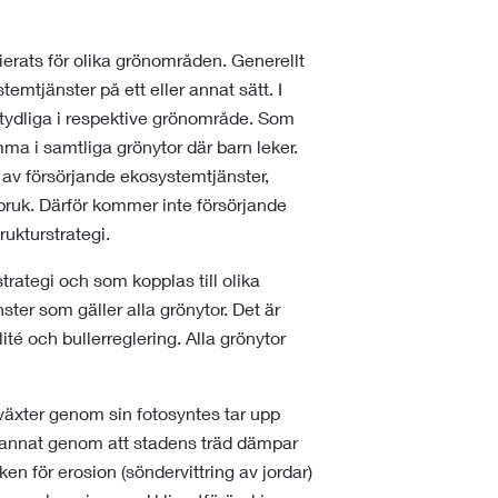
fierats för olika grönområden. Generellt
mtjänster på ett eller annat sätt. I
tydliga i respektive grönområde. Som
a i samtliga grönytor där barn leker.
d av försörjande ekosystemtjänster,
ruk. Därför kommer inte försörjande
rukturstrategi.
rategi och som kopplas till olika
er som gäller alla grönytor. Det är
té och bullerreglering. Alla grönytor
äxter genom sin fotosyntes tar upp
d annat genom att stadens träd dämpar
ken för erosion (söndervittring av jordar)