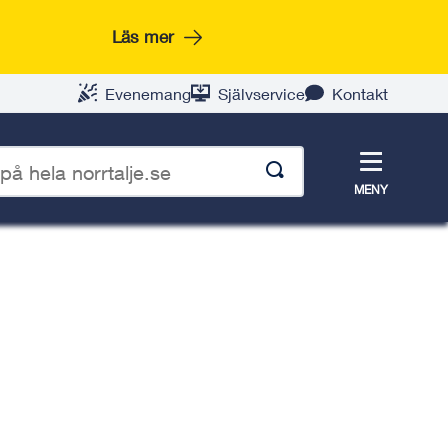
Läs mer
Evenemang
Självservice
Kontakt
Meny
MENY
p