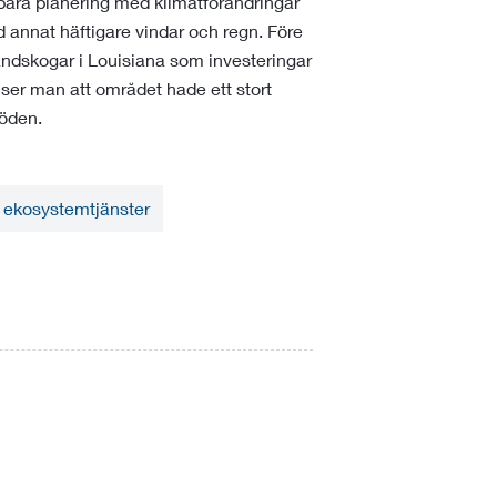
ållbara planering med klimatförändringar
nd annat häftigare vindar och regn. Före
ndskogar i Louisiana som investeringar
ser man att området hade ett stort
öden.
 ekosystemtjänster