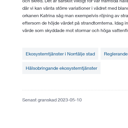
och skred. Det är särskilt viktigt för vår framtida h
där vi kan vänta större variationer i vädret med bla
orkanen Katrina såg man exempelvis röjning av stra
eftersom de höjde värdet på strandtomterna. Idag in
värde som skyddade mot stormar och höga vattenfl
Ekosystemtjänster i Norrtälje stad
Reglerande
Hälsobringande ekosystemtjänster
Senast granskad 2023-05-10