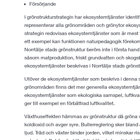
Försörjande
I grönstrukturstrategin har ekosystemtjänster identi
representerar alla grönområden och grönytor ekosyste
strategin redovisas ekosystemtjänster som är mest 
ett exempel kan funktionen naturpedagogik förekomm
Norrtälje stads grönstruktur berörs inte i första han
såsom matproduktion, friskt grundvatten och skogsb
ekosystemtjänster beskrivas i Norrtälje stads grönst
Utöver de ekosystemtjänster som beskrivs i denna st
grönområden finns det mer generella ekosystemtjänst
ekosystemtjänster som ekologiska samspel, luftkvali
ger till exempel en förbättrad luftkvalitet.
Växthuseffekten hämmas av grönstruktur då gröna v
koldioxid och avger syre. Bullerreglering sker blan
ljud. Träd och växter binder jorden, vilket minskar ris