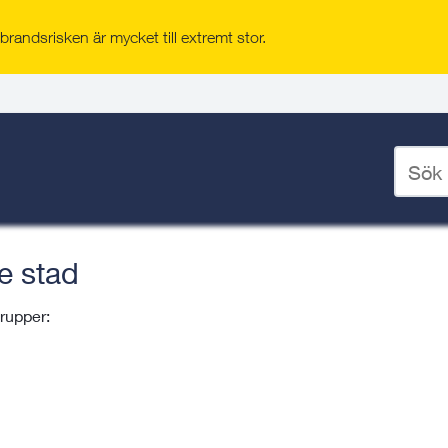
randsrisken är mycket till extremt stor.
nering
/
Ange
je stad
/
Ekosystemtjänster
/
sökord
för
deskto
e stad
rupper: