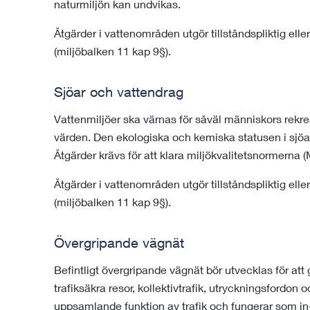
naturmiljön kan undvikas.
Åtgärder i vattenområden utgör tillståndspliktig el
(miljöbalken 11 kap 9§).
Sjöar och vattendrag
Vattenmiljöer ska värnas för såväl människors rekrea
värden. Den ekologiska och kemiska statusen i sjöar
Åtgärder krävs för att klara miljökvalitetsnormerna (
Åtgärder i vattenområden utgör tillståndspliktig el
(miljöbalken 11 kap 9§).
Övergripande vägnät
Befintligt övergripande vägnät bör utvecklas för att 
trafiksäkra resor, kollektivtrafik, utryckningsfordon 
uppsamlande funktion av trafik och fungerar som in- oc