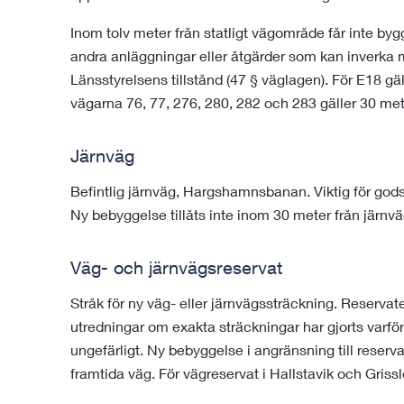
Inom tolv meter från statligt vägområde får inte byg
andra anläggningar eller åtgärder som kan inverka 
Länsstyrelsens tillstånd (47 § väglagen). För E18 gäll
vägarna 76, 77, 276, 280, 282 och 283 gäller 30 mete
Järnväg
Befintlig järnväg, Hargshamnsbanan. Viktig för gods
Ny bebyggelse tillåts inte inom 30 meter från järnv
Väg- och järnvägsreservat
Stråk för ny väg- eller järnvägssträckning. Reservat
utredningar om exakta sträckningar har gjorts varför
ungefärligt. Ny bebyggelse i angränsning till reserva
framtida väg. För vägreservat i Hallstavik och Griss