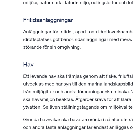
miljöer, naturmark i tätortsmiljö, odlingslotter och le
Fritidsanläggningar
Anläggningar för fritids-, sport- och idrottsverksamh
idrottsplatser, golfbanor, ridanläggningar med mera.
störande för sin omgivning.
Hav
Ett levande hav ska främjas genom att fiske, frilufts
utvecklas med hänsyn till den marina landskapsbil
från miljögifter och andra föroreningar ska minska.
ska havsmiljön beaktas. Åtgärder krävs för att klara
ytvatten. Se även ställningstagande om miljökvalite
Grunda havsvikar ska bevaras orörda i så stor utst
och andra fasta anläggningar får endast anläggas 