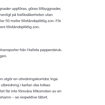
gnader uppföras, göras tillbyggnader,
menligt på trafiksäkerheten utan
er 50 meter tillståndspliktig zon. För
rs tillståndspliktig zon.
transporter från Hallsta pappersbruk.
ägen.
en utgör en utredningskorridor. Inga
 utbredning i kartan ska tolkas
tet får inte försvåra tillkomsten av en
lehamn – se respektive tätort.