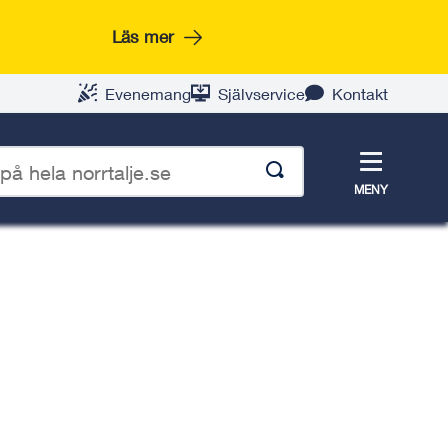
Läs mer
Evenemang
Självservice
Kontakt
Meny
MENY
p