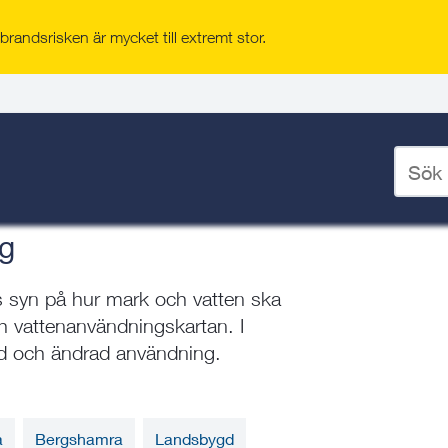
randsrisken är mycket till extremt stor.
nering
/
Översiktsplanering
/
Ange
sökord
för
deskto
ng
syn på hur mark och vatten ska
ch vattenanvändningskartan. I
ad och ändrad användning.
a
Bergshamra
Landsbygd