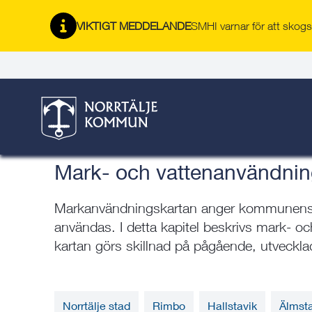
Gå
Hoppa
Gå
Gå
Gå
Gå
till
till
till
till
till
till
VIKTIGT MEDDELANDE
SMHI varnar för att skogsb
Översiktsplan 2050
innehåll
snabblänkar
nyhetsarkiv
Om
söksida
kontaktsida
webbplatsen
Här är du:
Start
/
Bygga, bo & miljö
/
Norrtälje växer
/
Samhällspla
Översiktsplan 2050
/
Mark- och vattenanvändning
Mark- och vattenanvändni
Markanvändningskartan anger kommunens 
användas. I detta kapitel beskrivs mark- o
kartan görs skillnad på pågående, utveckl
Norrtälje stad
Rimbo
Hallstavik
Älmst