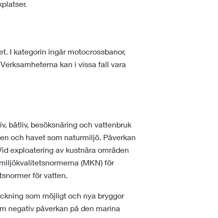
kplatser.
et. I kategorin ingår motocrossbanor,
 Verksamheterna kan i vissa fall vara
liv, båtliv, besöksnäring och vattenbruk
den och havet som naturmiljö. Påverkan
 Vid exploatering av kustnära områden
 miljökvalitetsnormerna (MKN) för
tsnormer för vatten.
räckning som möjligt och nya bryggor
om negativ påverkan på den marina