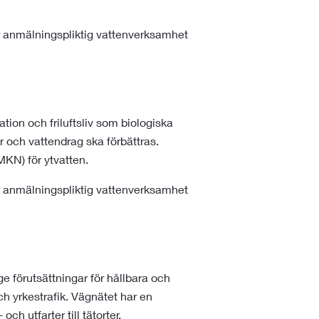
ler anmälningspliktig vattenverksamhet
tion och friluftsliv som biologiska
 och vattendrag ska förbättras.
MKN) för ytvatten.
ler anmälningspliktig vattenverksamhet
ge förutsättningar för hållbara och
och yrkestrafik. Vägnätet har en
h utfarter till tätorter.