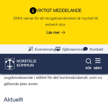
Gå
Hoppa
Gå
Gå
Gå
Gå
till
till
till
till
till
till
Norrtälje växer
VIKTIGT MEDDELANDE
innehåll
snabblänkar
nyhetsarkiv
Om
söksida
kontaktsida
SMHI varnar för att skogsbrandsrisken är mycket till
webbplatsen
extremt stor.
Läs mer
Tälje 4:60, kvarteret Siktet
Evenemang
Självservice
Kontakt
Beskrivning
Planen innebär en ändring av nuvarande detaljplan i syfte
SÖK
MENY
att pröva lämpligheten av flerbostadsbebyggelse för
ungdomsboende i stället för det kontorsändamål, som nu
gällande plan avser.
Aktuellt