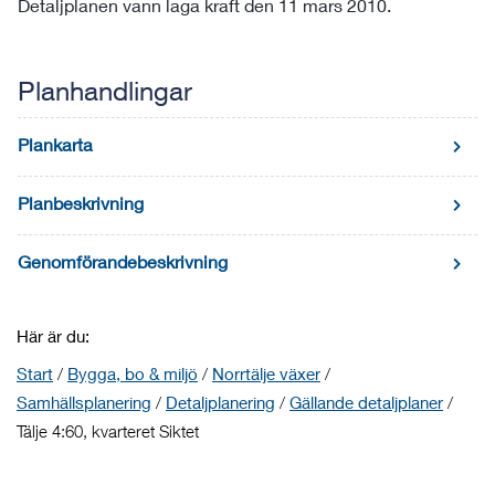
Detaljplanen vann laga kraft den 11 mars 2010.
Planhandlingar
Plankarta
Planbeskrivning
Genomförandebeskrivning
Här är du:
Start
/
Bygga, bo & miljö
/
Norrtälje växer
/
Samhällsplanering
/
Detaljplanering
/
Gällande detaljplaner
/
Tälje 4:60, kvarteret Siktet