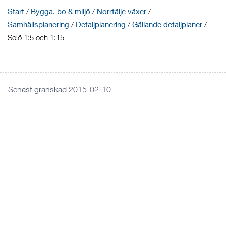
Start
/
Bygga, bo & miljö
/
Norrtälje växer
/
Samhällsplanering
/
Detaljplanering
/
Gällande detaljplaner
/
Solö 1:5 och 1:15
Senast granskad 2015-02-10