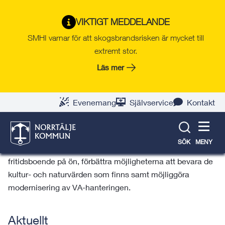
Gå
Hoppa
Gå
Gå
Gå
Gå
till
till
till
till
till
till
Norrtälje växer
VIKTIGT MEDDELANDE
innehåll
snabblänkar
nyhetsarkiv
Om
söksida
kontaktsida
SMHI varnar för att skogsbrandsrisken är mycket till
webbplatsen
extremt stor.
Läs mer
Solö 1:5 och 1:15
Evenemang
Självservice
Kontakt
Beskrivning
Planens syfte är att pröva lämpligheten av åtgärder för att
SÖK
MENY
utveckla befintlig konferensverksamhet och befintligt
fritidsboende på ön, förbättra möjligheterna att bevara de
kultur- och naturvärden som finns samt möjliggöra
modernisering av VA-hanteringen.
Aktuellt