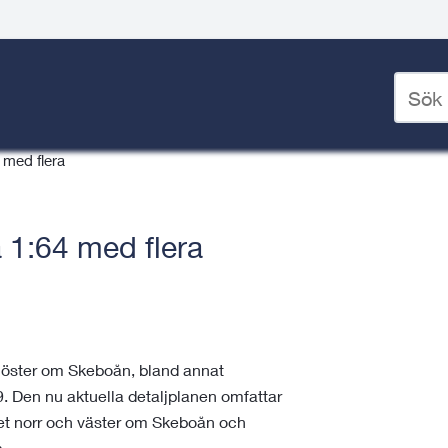
Ange
sökord
nering
/
Detaljplanering
/
för
 med flera
deskto
 1:64 med flera
h öster om Skeboån, bland annat
9. Den nu aktuella detaljplanen omfattar
det norr och väster om Skeboån och
a.