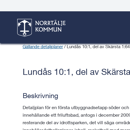
Gå
Hoppa
Gå
Gå
Gå
Gå
till
till
till
till
till
till
Norrtälje växer
innehåll
snabblänkar
nyhetsarkiv
Om
söksida
kontaktsida
webbplatsen
Här är du:
Start
/
Bygga, bo & miljö
/
Norrtälje växer
/
Samhällspla
Gällande detaljplaner
/
Lundås 10:1, del av Skärsta 1:64
Lundås 10:1, del av Skärsta
Beskrivning
Detaljplan för en första utbyggnadsetapp söder oc
innehållande ett friluftsbad, antogs i december 200
resterande del av idrottsparken, det vill säga områ
innehåller fotbollsplaner, ishall, rackethall med mer