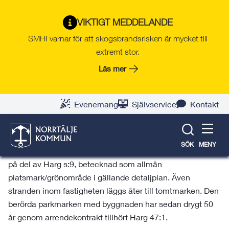
Gå
Hoppa
Gå
Gå
Gå
Gå
till
till
till
till
till
till
Norrtälje växer
VIKTIGT MEDDELANDE
innehåll
snabblänkar
nyhetsarkiv
Om
söksida
kontaktsida
SMHI varnar för att skogsbrandsrisken är mycket till
webbplatsen
extremt stor.
Läs mer
Harg 47:1 och del av Harg s:9
Evenemang
Självservice
Kontakt
Beskrivning
Planen upprättas för att med bostadsfastigheten Harg
SÖK
MENY
47:1 kunna införliva en komplementbyggnad /gäststuga
på del av Harg s:9, betecknad som allmän
platsmark/grönområde i gällande detaljplan. Även
stranden inom fastigheten läggs åter till tomtmarken. Den
berörda parkmarken med byggnaden har sedan drygt 50
år genom arrendekontrakt tillhört Harg 47:1.