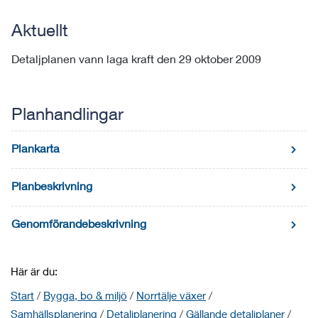
Aktuellt
Detaljplanen vann laga kraft den 29 oktober 2009
Planhandlingar
Plankarta
Planbeskrivning
Genomförandebeskrivning
Här är du:
Start
/
Bygga, bo & miljö
/
Norrtälje växer
/
Samhällsplanering
/
Detaljplanering
/
Gällande detaljplaner
/