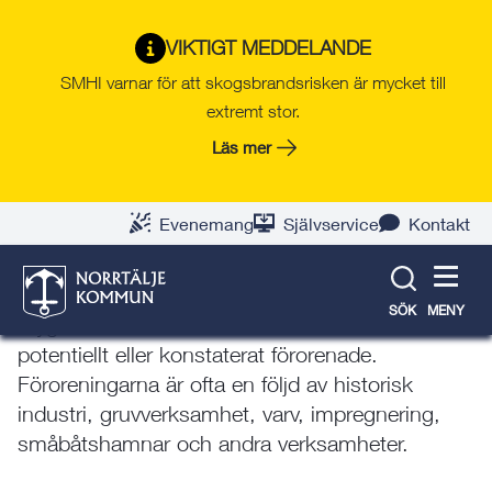
Gå
Hoppa
Gå
Gå
Gå
Gå
till
till
till
till
till
till
Miljö och hälsa
VIKTIGT MEDDELANDE
innehåll
snabblänkar
nyhetsarkiv
Om
söksida
kontaktsida
SMHI varnar för att skogsbrandsrisken är mycket till
webbplatsen
extremt stor.
Läs mer
Förorenad mark, massor och
avfall
Evenemang
Självservice
Kontakt
I Stockholms län finns cirka 12 000 identifierade
förorenade områden. I Norrtälje kommun finns
SÖK
MENY
drygt 800 områden som är identifierade som
potentiellt eller konstaterat förorenade.
Föroreningarna är ofta en följd av historisk
industri, gruvverksamhet, varv, impregnering,
småbåtshamnar och andra verksamheter.