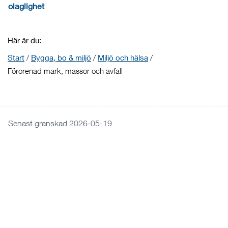
olaglighet
Här är du:
Start
/
Bygga, bo & miljö
/
Miljö och hälsa
/
Förorenad mark, massor och avfall
Senast granskad 2026-05-19