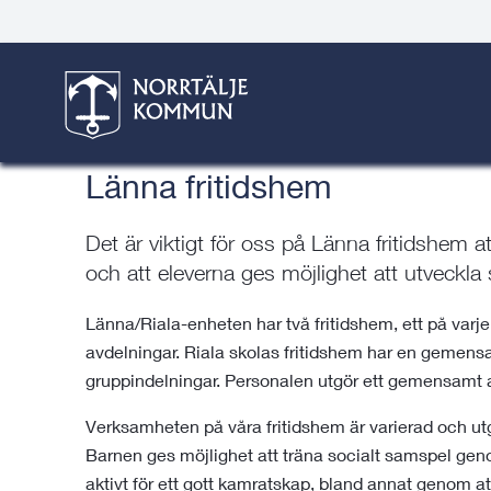
Gå
Hoppa
Gå
Gå
Gå
Gå
Här är du:
till
till
till
till
till
till
Start
/
Barn & skola
/
Grundskola och fritidshem
/
Hitta
innehåll
snabblänkar
nyhetsarkiv
Om
söksida
kontaktsida
Länna fritidshem
webbplatsen
Länna fritidshem
Det är viktigt för oss på Länna fritidshem a
och att eleverna ges möjlighet att utveckla
Länna/Riala-enheten har två fritidshem, ett på varje 
avdelningar. Riala skolas fritidshem har en gemen
gruppindelningar. Personalen utgör ett gemensamt a
Verksamheten på våra fritidshem är varierad och u
Barnen ges möjlighet att träna socialt samspel gen
aktivt för ett gott kamratskap, bland annat genom at