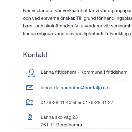
När vi planerar vår verksamhet tar vi vår utgångspun
och vad eleverna önskar. Till grund för handlingspla
barn- och skolnämnden. Vi utvärderar vår verksamhet 
kunna erbjuda varje elev möjligheter till utveckling 
Kontakt
Länna fritidshem
-
Kommunalt fritidshem

lanna-rialaenheten@norrtalje.se

0176-28 41 40 eller 0176-28 41 27

Länna skolväg 23
761 11 Bergshamra