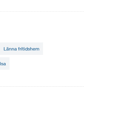
Länna fritidshem
lsa