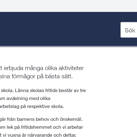
 grundskolor
/
Länna skola
/
Ange
sökord
för
deskto
tt erbjuda många olika aktiviteter
 sina förmågor på bästa sätt.
skola. Länna skolas fritids består av tre
sam avdelning med olika
rbetslag på respektive skola.
tgår från barnens behov och önskemål.
om lek på fritidshemmet och vi arbetar
t vi vuxna är närvarande och deltar.