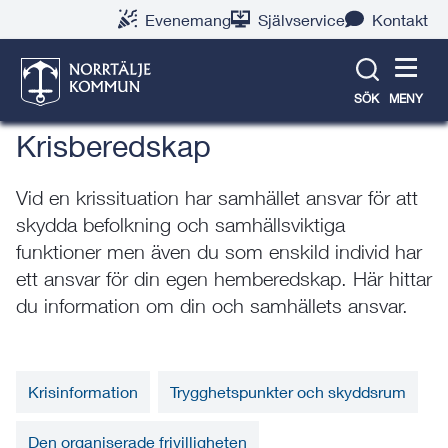
Gå
Hoppa
Gå
Gå
Gå
Gå
Evenemang
Självservice
Kontakt
till
till
till
till
till
till
Trygghet & säkerhet
innehåll
snabblänkar
nyhetsarkiv
Om
söksida
kontaktsida
webbplatsen
SÖK
MENY
Krisberedskap
Vid en krissituation har samhället ansvar för att
skydda befolkning och samhällsviktiga
funktioner men även du som enskild individ har
ett ansvar för din egen hemberedskap. Här hittar
du information om din och samhällets ansvar.
Krisinformation
Trygghetspunkter och skyddsrum
Den organiserade frivilligheten