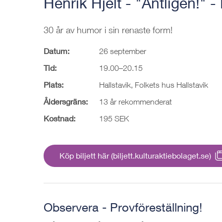
Henrik Hjelt - "Äntligen!" -
30 år av humor i sin renaste form!
Datum:
26 september
Tid:
19.00–20.15
Plats:
Hallstavik, Folkets hus Hallstavik
Åldersgräns:
13 år rekommenderat
Kostnad:
195 SEK
Köp biljett här (biljett.kulturaktiebolaget.se)
Observera - Provföreställning!