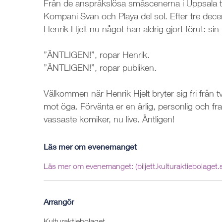
Från de anspråkslösa småscenerna i Uppsala til
Kompani Svan och Playa del sol. Efter tre dec
Henrik Hjelt nu något han aldrig gjort förut: s
”ÄNTLIGEN!”, ropar Henrik.
”ÄNTLIGEN!”, ropar publiken.
Välkommen när Henrik Hjelt bryter sig fri från 
mot öga. Förvänta er en ärlig, personlig och fra
vassaste komiker, nu live. Äntligen!
Läs mer om evenemanget
Läs mer om evenemanget: (biljett.kulturaktiebolaget.
Arrangör
Kulturaktiebolaget