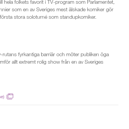
l hela folkets favorit i TV-program som Parlamentet,
ennier som en av Sveriges mest älskade komiker gör
in första stora soloturné som standupkomiker.
tv-rutans fyrkantiga barriär och möter publiken öga
mför allt extremt rolig show från en av Sveriges
se)