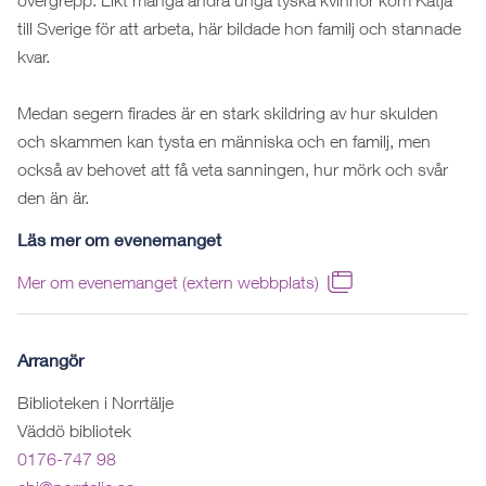
övergrepp. Likt många andra unga tyska kvinnor kom Katja
till Sverige för att arbeta, här bildade hon familj och stannade
kvar.
Medan segern firades är en stark skildring av hur skulden
och skammen kan tysta en människa och en familj, men
också av behovet att få veta sanningen, hur mörk och svår
den än är.
Läs mer om evenemanget
Mer om evenemanget (extern webbplats)
Arrangör
Biblioteken i Norrtälje
Väddö bibliotek
0176-747 98