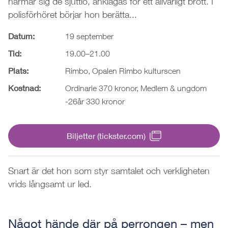
närmar sig de sjuttio, anklagas för ett allvarligt brott. I
polisförhöret börjar hon berätta...
Datum:
19 september
Tid:
19.00–21.00
Plats:
Rimbo, Opalen Rimbo kulturscen
Kostnad:
Ordinarie 370 kronor, Medlem & ungdom
-26år 330 kronor
Biljetter (tickster.com)
Snart är det hon som styr samtalet och verkligheten
vrids långsamt ur led.
Något hände där på perrongen – men