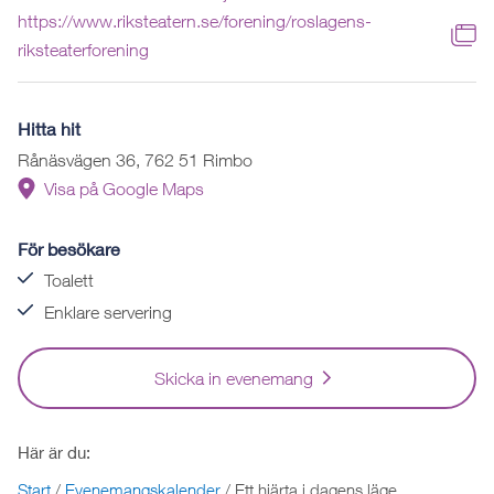
https://www.riksteatern.se/forening/roslagens-
riksteaterforening
Hitta hit
Rånäsvägen 36, 762 51 Rimbo
Visa på Google Maps
För besökare
Toalett
Enklare servering
Skicka in evenemang
Här är du:
Start
/
Evenemangskalender
/
Ett hjärta i dagens läge