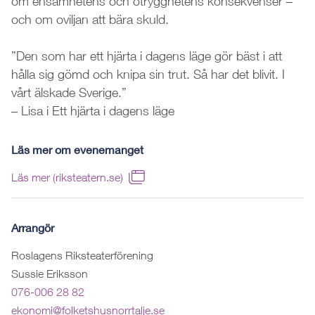
om ensamhetens och otrygghetens konsekvenser –
och om oviljan att bära skuld.
”Den som har ett hjärta i dagens läge gör bäst i att
hålla sig gömd och knipa sin trut. Så har det blivit. I
vårt älskade Sverige.”
– Lisa i Ett hjärta i dagens läge
Läs mer om evenemanget
Läs mer (riksteatern.se)
Arrangör
Roslagens Riksteaterförening
Sussie Eriksson
076-006 28 82
ekonomi@folketshusnorrtalje.se