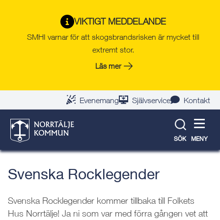
Gå
Hoppa
Gå
Gå
Gå
Gå
till
till
till
till
till
till
VIKTIGT MEDDELANDE
Tillbaka till evenemangslista
innehåll
snabblänkar
nyhetsarkiv
Om
söksida
kontaktsida
SMHI varnar för att skogsbrandsrisken är mycket till
webbplatsen
extremt stor.
Läs mer
Evenemang
Självservice
Kontakt
SÖK
MENY
Svenska Rocklegender
Svenska Rocklegender kommer tillbaka till Folkets
Hus Norrtälje! Ja ni som var med förra gången vet att