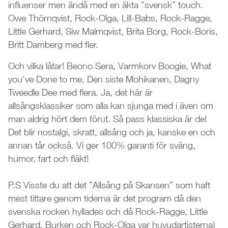
influenser men ändå med en äkta ”svensk” touch.
Owe Thörnqvist, Rock-Olga, Lill-Babs, Rock-Ragge,
Little Gerhard, Siw Malmqvist, Brita Borg, Rock-Boris,
Britt Damberg med fler.
Och vilka låtar! Beono Sera, Varmkorv Boogie, What
you’ve Done to me, Den siste Mohikanen, Dagny
Tweedle Dee med flera. Ja, det här är
allsångsklassiker som alla kan sjunga med i även om
man aldrig hört dem förut. Så pass klassiska är de!
Det blir nostalgi, skratt, allsång och ja, kanske en och
annan tår också. Vi ger 100% garanti för sväng,
humor, fart och fläkt!
P.S Visste du att det ”Allsång på Skansen” som haft
mest tittare genom tiderna är det program då den
svenska rocken hyllades och då Rock-Ragge, Little
Gerhard, Burken och Rock-Olga var huvudartisterna)