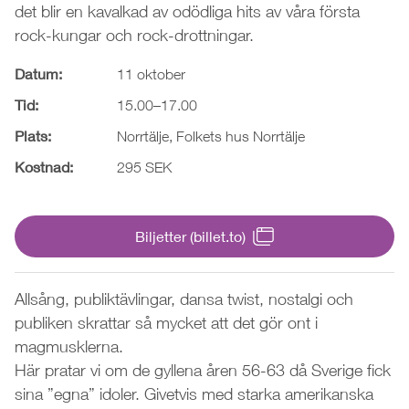
det blir en kavalkad av odödliga hits av våra första
rock-kungar och rock-drottningar.
Datum:
11 oktober
Tid:
15.00–17.00
Plats:
Norrtälje, Folkets hus Norrtälje
Kostnad:
295 SEK
Biljetter (billet.to)
Allsång, publiktävlingar, dansa twist, nostalgi och
publiken skrattar så mycket att det gör ont i
magmusklerna.
Här pratar vi om de gyllena åren 56-63 då Sverige fick
sina ”egna” idoler. Givetvis med starka amerikanska