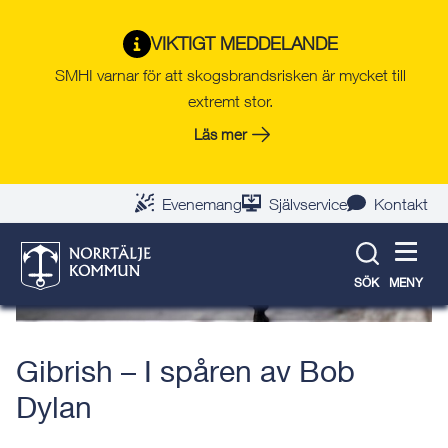
Gå
Hoppa
Gå
Gå
Gå
Gå
till
till
till
till
till
till
VIKTIGT MEDDELANDE
Tillbaka till evenemangslista
innehåll
snabblänkar
nyhetsarkiv
Om
söksida
kontaktsida
SMHI varnar för att skogsbrandsrisken är mycket till
webbplatsen
extremt stor.
Läs mer
Evenemang
Självservice
Kontakt
SÖK
MENY
Gibrish – I spåren av Bob
Dylan